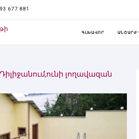
93 677 881
թի
ԳԼԽԱՎՈՐ
ԱՆՇԱՐԺ 
իլիջանում,ունի լողավազան