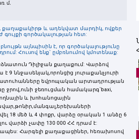
ռ. մ․
, քաղաքակիրթ և ադեկվատ մարդիկ, ովքեր
գույքի գործակալության հետ:
ույթն այնպիսին է, որ գործակալությունը
ում: Հուսով ենք՝ ըմբռնումով կմոտենաք:
անձնատուն Դիլիջան քաղաքում: Վարձով
ա է 9 ննջասենյակ,որոնցից յուրաքանչյուրի
պատուհանները եվրոպական արտադրության
ը ջրով,ունի ջեռուցման համակարգ՝baxi,
ողնային և խոհանոցային
վար,թոնիր,մանգալ,երեխաների
 18 մեծ և 4 փոքր, վարձը օրական 1 անձը 6
ու վարձի չափը 130 000 ՀՀ դրամ է:
ապես: Հարգելի քաղաքացիներ, հեռախոսով