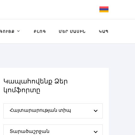
ԳՈՒՅՔ
ԲԼՈԳ
ՄԵՐ ՄԱՍԻՆ
ԿԱՊ
Կապահովենք Ձեր
կոմֆորտը
Հայտարարության տիպ
Տարածաշրջան